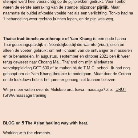
stempel werd heel voorzichtig op de pijnplekken gedrukt. Voor Tonko
waren de eerste aanraking van de stempel bijzonder pijnlijk. Maar
naarmate de buidel afkoelde voelde het als een verlichting. Tonko had na
1 behandeling weer rechtop kunnen lopen, en de pijn was weg.
Thaise traditionele vuurtherapie of Yam Khang i
s een oude Lanna
Thai-genezingspraktijk in Noordelijke stijl die warmte (vuur), oliën en
alleen de voeten gebruikt om het lichaam van de ontvanger te masseren
en te behandelen. In augustus, september en oktober 2021 ben ik weer
terug geweest naar Choang Mai, Thailand om mijn allerlaatste
vervolgopleiding GCT 600 af te maken bij de T.M.C. school. Ik had nog
gehoopt om de Yam Khang therapie te ondergaan. Maar door de Corona
en de lockdown heb ik het jammer genoeg niet kunnen beleven.
Wil je meer weten over de Molukse urut Isiwa massage? Zie:
URUT
ISIWA massage training
BLOG nr. 5 The Asian healing way with heat.
Working with the elements.