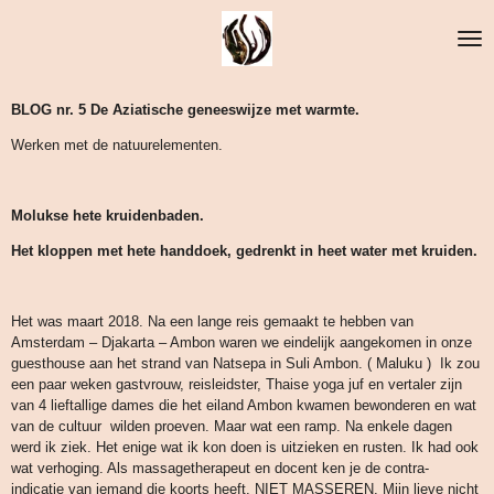
Ga
direct
naar
de
hoofdinhoud
BLOG nr. 5 De Aziatische geneeswijze met warmte.
Werken met de natuurelementen.
Molukse hete kruidenbaden.
Het kloppen met hete handdoek, gedrenkt in heet water met kruiden.
Het was maart 2018. Na een lange reis gemaakt te hebben van
Amsterdam – Djakarta – Ambon waren we eindelijk aangekomen in onze
guesthouse aan het strand van Natsepa in Suli Ambon. ( Maluku ) Ik zou
een paar weken gastvrouw, reisleidster, Thaise yoga juf en vertaler zijn
van 4 lieftallige dames die het eiland Ambon kwamen bewonderen en wat
van de cultuur wilden proeven. Maar wat een ramp. Na enkele dagen
werd ik ziek. Het enige wat ik kon doen is uitzieken en rusten. Ik had ook
wat verhoging. Als massagetherapeut en docent ken je de contra-
indicatie van iemand die koorts heeft. NIET MASSEREN. Mijn lieve nicht