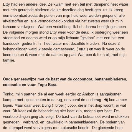
Etty had een andere idee. Ze kwam met een teil met dampend heet water
met erin geurende bladeren die ze dezelfde dag heeft geplukt. Ik kreeg
een stoombad zodat de porien van mijn huid weer werden geopend, alle
afvalstoffen en alle vermoeidheid konden via het zweten weer uit mijn
lichaam verdwijnen. Wat een verlichting. Ik heb daarna heerlijk geslapen.
De volgende morgen stond Etty weer voor de deur. Ik onderging weer een
stoombad en daarna werd er op mijn lichaam “geklopt” met een het een
handdoek, gedrenkt in heet water met dezelfde kruiden. Na deze 2
behandelingen werd ik stevig gemasseerd, ( urut ) en was ik weer op de
been en kon ik weer met de dames op pad. Wat ben ik toch blij met mijn
familie.
Oude g
eneeswijze
met de bast van de cocosnoot, bananenbladeren,
cocosolie en vuur. Topu Bara.
Tonko, mijn partner, die al een week eerder op Ambon is aangekomen
kampte met pijnscheuten in de rug, en vooral de onderrug. Hij kon amper
lopen, Maar daar weet Bung ( broer ) Joop, die in het dorp woont, er wat
voor. Dit keer zal de behandeling niet heet zijn, maar super heet. De
voorbereidingen ging als volgt: De bast van de kokosnoot werd in stukken
gesneden, verbrand, en gewikkeld in bananenbladeren. De bodem van
de stempel werd vervolgens met kokosolie bedekt. De gloeiende hete