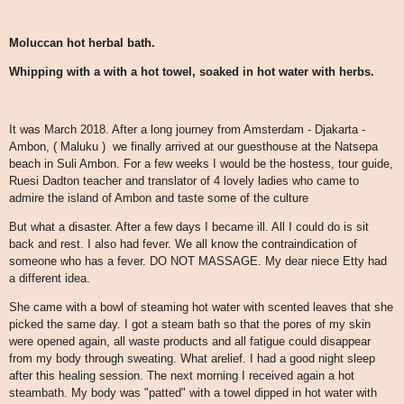
Moluccan hot herbal bath.
Whipping with a with a hot towel, soaked in hot water with herbs.
It was March 2018. After a long journey from Amsterdam - Djakarta -
Ambon, ( Maluku ) we finally arrived at our guesthouse at the Natsepa
beach in Suli Ambon. For a few weeks I would be the hostess, tour guide,
Ruesi Dadton teacher and translator of 4 lovely ladies who came to
admire the island of Ambon and taste some of the culture
But what a disaster. After a few days I became ill. All I could do is sit
back and rest. I also had fever. We all know the contraindication of
someone who has a fever. DO NOT MASSAGE. My dear niece Etty had
a different idea.
She came with a bowl of steaming hot water with scented leaves that she
picked the same day. I got a steam bath so that the pores of my skin
were opened again, all waste products and all fatigue could disappear
from my body through sweating. What arelief. I had a good night sleep
after this healing session. The next morning I received again a hot
steambath. My body was "patted" with a towel dipped in hot water with