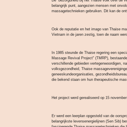
De bezorgdheid bij het Thaise volk over de ve
belangrijk punt, aangezien mensen met onvol
massagetechnieken gebruiken. Dit kan de ont
Ook de reputatie en het imago van Thaise ma
Vietnam in de jaren zestig, toen de naam wer
In 1985 steunde de Thaise regering een spec
Massage Revival Project" (TMRP), bestaande u
verschillende gebieden vertegenwoordigen, na
volksgezondheid, Thaise massageverenigingen
geneeskundeorganisaties, gezondheidsbureau
die bekend staan ​​om hun therapeutische mas
Het project werd gerealiseerd op 15 novembe
Er werd een leerplan opgesteld van de oorspr
belangrijkste levensenergielijnen (Sen Sib) bes
fascinerende Thaise massagetechnieken die he