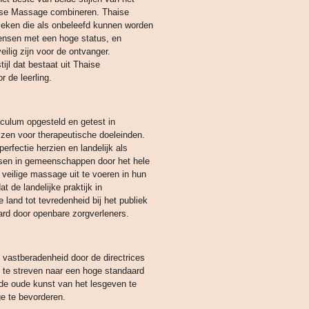
ise Massage combineren. Thaise
eken die als onbeleefd kunnen worden
ensen met een hoge status, en
lig zijn voor de ontvanger.
ijl dat bestaat uit Thaise
 de leerling.
iculum opgesteld en getest in
n voor therapeutische doeleinden.
erfectie herzien en landelijk als
nsen in gemeenschappen door het hele
 veilige massage uit te voeren in hun
t de landelijke praktijk in
 land tot tevredenheid bij het publiek
ard door openbare zorgverleners.
vastberadenheid door de directrices
te streven naar een hoge standaard
de oude kunst van het lesgeven te
e te bevorderen.