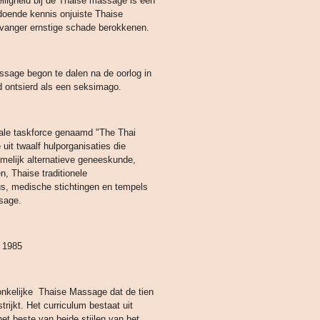
iligheid bij de Thaise massage is een
doende kennis onjuiste Thaise
vanger ernstige schade berokkenen.
ssage begon te dalen na de oorlog in
d ontsierd als een seksimago.
iale taskforce genaamd "The Thai
it twaalf hulporganisaties die
melijk alternatieve geneeskunde,
, Thaise traditionele
s, medische stichtingen en tempels
sage.
r 1985
onkelijke Thaise Massage dat de tien
trijkt. Het curriculum bestaat uit
t beste van beide stijlen van het