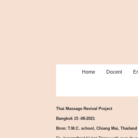
Ga
direct
naar
de
hoofdinhoud
Home
Docent
Er
Thai Massage Revival 
Bangkok 15 -08-2021
Bron: T.M.C. school, Chiang Mai, Thailand