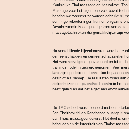
Koninklijke Thai massage en het volkse Tha
Massage voor het algemene volk bevat techni
beschouwd wanneer ze worden gebruikt bij m
sommige rekoefeningen kunnen enigszins onvei
Desalniettemin is de gunstige kant van deze st
massagetechnieken die gemakkelijker zijn voor
Na verschillende bijeenkomsten werd het curr
gemeenschappen en gemeenschapsziekenhuize
Het werd vervolgens geëvalueerd en tot in de p
trainingsmodel in gebruik genomen. Veel me
land zijn opgeleid om kennis toe te passen en
gezin of als beroep. De resultaten tonen aan da
ziekenhuizen en gezondheidscentra in het hele
heeft geleid en dat het algemeen wordt aanva
De TMC-school wordt beheerd met een sterke 
Jan Chaithavuthi en Kanchanoo Muangsiri om 
van Thais massageonderwijs. Het doel is om 
behouden en de integriteit van Thaise massag