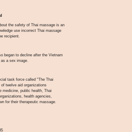
nd
bout the safety of Thai massage is an
knowledge use incorrect Thai massage
e recipient.
o began to decline after the Vietnam
 as a sex image.
ial task force called "The Thai
of twelve aid organizations
ve medicine, public health, Thai
organizations, health agencies,
wn for their therapeutic massage.
85